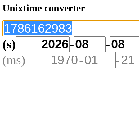
Unixtime converter
(s)
-
-
(ms)
-
-