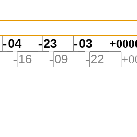
-
-
-
+000
-
-
-
+0